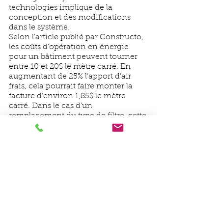
technologies implique de la 
conception et des modifications 
dans le système.  
Selon l’article publié par Constructo, 
les coûts d’opération en énergie 
pour un bâtiment peuvent tourner 
entre 10 et 20$ le mètre carré. En 
augmentant de 25% l’apport d’air 
frais, cela pourrait faire monter la 
facture d’environ 1,85$ le mètre 
carré. Dans le cas d’un 
remplacement du type de filtre, cette 
augmentation pourrait s'élever de 
0,80$ le mètre carré. Bien sûr, ces 
chiffres sont des montants 
relativement bas si l’intention est de 
préserver la santé des occupants. 
Pour conclure, rappelons-nous qu’à 
ce jour, il n’existe aucune preuve 
scientifique qui corrobore que le 
virus se transmet par les systèmes de 